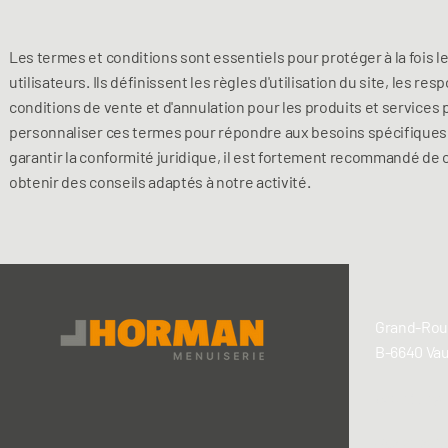
Les termes et conditions sont essentiels pour protéger à la fois le
utilisateurs. Ils définissent les règles d'utilisation du site, les res
conditions de vente et d'annulation pour les produits et services p
personnaliser ces termes pour répondre aux besoins spécifiques 
garantir la conformité juridique, il est fortement recommandé de
obtenir des conseils adaptés à notre activité.
Grand-Rout
B-6640 Va
courrier@
+32 61 26 7